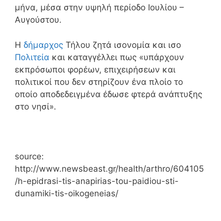
μήνα, μέσα στην υψηλή περίοδο Ιουλίου –
Αυγούστου.
Η
δήμαρχος
Τήλου ζητά ισονομία και ισο
Πολιτεία
και καταγγέλλει πως «υπάρχουν
εκπρόσωποι φορέων, επιχειρήσεων και
πολιτικοί που δεν στηρίζουν ένα πλοίο το
οποίο αποδεδειγμένα έδωσε φτερά ανάπτυξης
στο νησί».
κατασκευη ιστοσελιδας βολος
source:
http://www.newsbeast.gr/health/arthro/604105
/h-epidrasi-tis-anapirias-tou-paidiou-sti-
dunamiki-tis-oikogeneias/