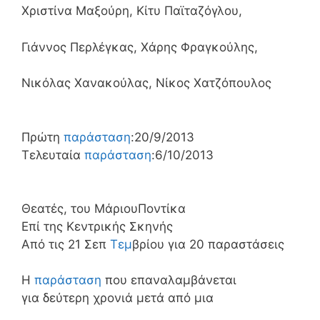
Χριστίνα Μαξούρη, Κίτυ Παϊταζόγλου,
Γιάννος Περλέγκας, Χάρης Φραγκούλης,
Νικόλας Χανακούλας, Νίκος Χατζόπουλος
Πρώτη
παράσταση
:20/9/2013
Τελευταία
παράσταση
:6/10/2013
Θεατές, του ΜάριουΠοντίκα
Επί της Κεντρικής Σκηνής
Από τις 21 Σεπ
Τεμ
βρίου για 20 παραστάσεις
Η
παράσταση
που επαναλαμβάνεται
για δεύτερη χρονιά μετά από μια