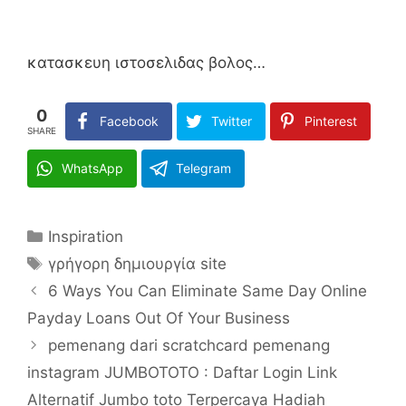
κατασκευη ιστοσελιδας βολος…
0
Facebook
Twitter
Pinterest
SHARE
WhatsApp
Telegram
Categories
Inspiration
Tags
γρήγορη δημιουργία site
6 Ways You Can Eliminate Same Day Online
Payday Loans Out Of Your Business
pemenang dari scratchcard pemenang
instagram JUMBOTOTO : Daftar Login Link
Alternatif Jumbo toto Terpercaya Hadiah