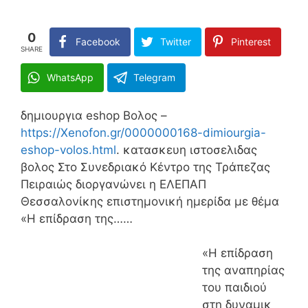
0
Facebook
Twitter
Pinterest
SHARE
WhatsApp
Telegram
δημιουργια eshop Βολος –
https://Xenofon.gr/0000000168-dimiourgia-
eshop-volos.html
. κατασκευη ιστοσελιδας
βολος Στο Συνεδριακό Κέντρο της Τράπεζας
Πειραιώς διοργανώνει η ΕΛΕΠΑΠ
Θεσσαλονίκης επιστημονική ημερίδα με θέμα
«Η επίδραση της……
«H επίδραση
της αναπηρίας
του παιδιού
στη δυναμικ