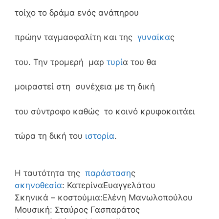
τοίχο το δράμα ενός ανάπηρου
πρώην ταγμασφαλίτη και της
γυναίκα
ς
του. Την τρομερή μαρ
τυρί
α του θα
μοιραστεί στη συνέχεια με τη δική
του σύντροφο καθώς το κοινό κρυφοκοιτάει
τώρα τη δική του
ιστορία
.
Η ταυτότητα της
παράσταση
ς
σκηνοθεσία
: ΚατερίναΕυαγγελάτου
Σκηνικά – κοστούμια:Ελένη Μανωλοπούλου
Μουσική: Σταύρος Γασπαράτος