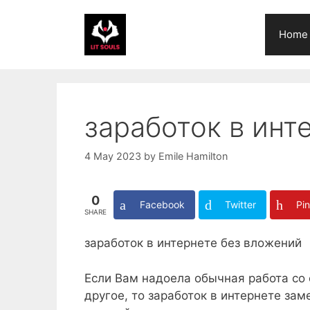
Skip
to
Home
content
заработок в инт
4 May 2023
by
Emile Hamilton
0
Facebook
Twitter
Pin
SHARE
заработок в интернете без вложений
Если Вам надоела обычная работа со 
другое, то заработок в интернете за