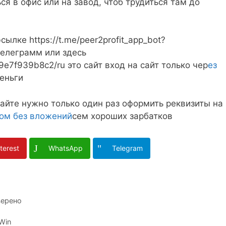
я в офис или на завод, чтоб трудиться там до
ылке https://t.me/peer2profit_app_bot?
телеграмм или здесь
19e7f939b8c2/ru это сайт вход на сайт только чер
ез
еньги
айте нужно только один раз оформить реквизиты на
дом без вложений
сем хороших зарбатков
terest
WhatsApp
Telegram
верено
 Win