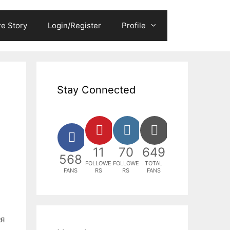
e Story
Login/Register
Profile
Stay Connected
11
70
649
568
FOLLOWE
FOLLOWE
TOTAL
FANS
RS
RS
FANS
ся