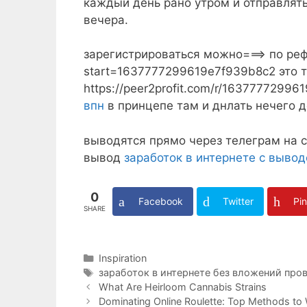
каждый день рано утром и отправлятьс
вечера.
зарегистрироваться можно===> по рефс
start=1637777299619e7f939b8c2 это 
https://peer2profit.com/r/16377772996
впн
в принцепе там и днлать нечего д
выводятся прямо через телеграм на с
вывод
заработок в интернете с выво
0
Facebook
Twitter
Pin
SHARE
Categories
Inspiration
Tags
заработок в интернете без вложений про
What Are Heirloom Cannabis Strains
Dominating Online Roulette: Top Methods to