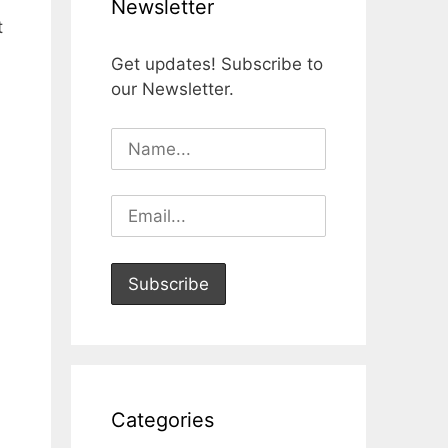
Newsletter
t
Get updates! Subscribe to
our Newsletter.
Categories