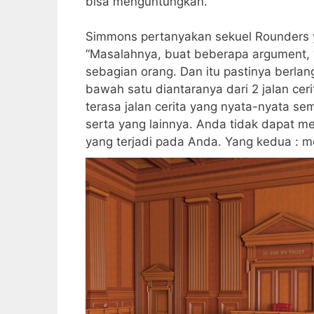
bisa menguntungkan.
Simmons pertanyakan sekuel Rounders y
“Masalahnya, buat beberapa argument,
sebagian orang. Dan itu pastinya berla
bawah satu diantaranya dari 2 jalan ceri
terasa jalan cerita yang nyata-nyata se
serta yang lainnya. Anda tidak dapat me
yang terjadi pada Anda. Yang kedua : m