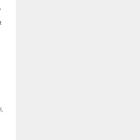
,
t
l,