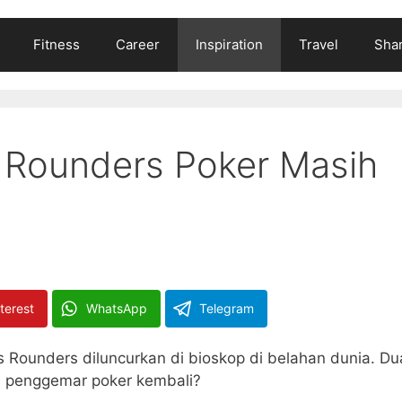
Fitness
Career
Inspiration
Travel
Shar
 Rounders Poker Masih
terest
WhatsApp
Telegram
s Rounders diluncurkan di bioskop di belahan dunia. Du
n penggemar poker kembali?