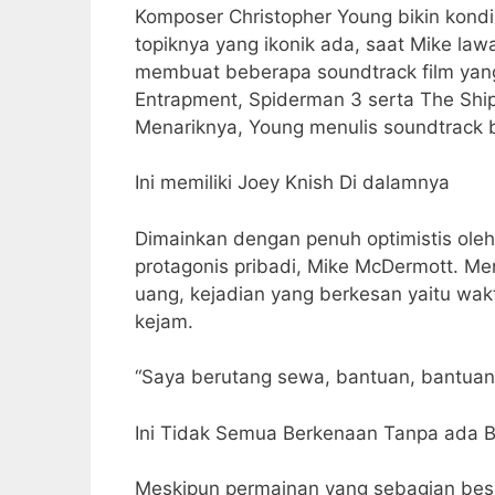
Komposer Christopher Young bikin kondis
topiknya yang ikonik ada, saat Mike la
membuat beberapa soundtrack film yang 
Entrapment, Spiderman 3 serta The Shi
Menariknya, Young menulis soundtrack b
Ini memiliki Joey Knish Di dalamnya
Dimainkan dengan penuh optimistis oleh 
protagonis pribadi, Mike McDermott. Me
uang, kejadian yang berkesan yaitu wa
kejam.
“Saya berutang sewa, bantuan, bantuan
Ini Tidak Semua Berkenaan Tanpa ada 
Meskipun permainan yang sebagian besa