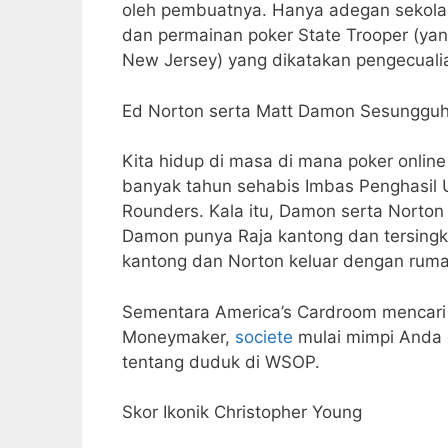
oleh pembuatnya. Hanya adegan sekolah
dan permainan poker State Trooper (yang
New Jersey) yang dikatakan pengecuali
Ed Norton serta Matt Damon Sesunggu
Kita hidup di masa di mana poker onlin
banyak tahun sehabis Imbas Penghasil U
Rounders. Kala itu, Damon serta Norton 
Damon punya Raja kantong dan tersingki
kantong dan Norton keluar dengan rum
Sementara America’s Cardroom mencari pa
Moneymaker,
societe
mulai mimpi Anda d
tentang duduk di WSOP.
Skor Ikonik Christopher Young