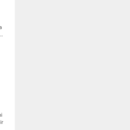
a
u…
i
ir