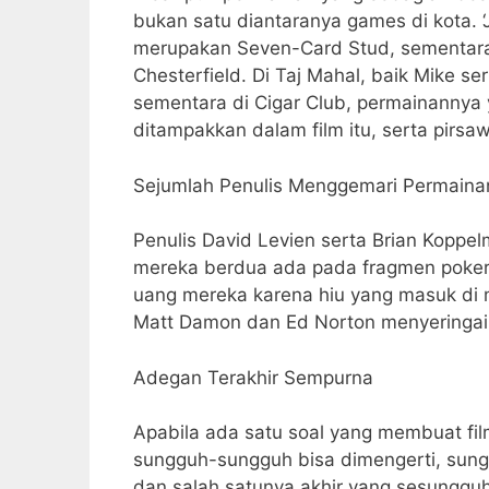
bukan satu diantaranya games di kota. ‘
merupakan Seven-Card Stud, sementara i
Chesterfield. Di Taj Mahal, baik Mike 
sementara di Cigar Club, permainannya
ditampakkan dalam film itu, serta pirsa
Sejumlah Penulis Menggemari Permaina
Penulis David Levien serta Brian Koppel
mereka berdua ada pada fragmen poker A
uang mereka karena hiu yang masuk di 
Matt Damon dan Ed Norton menyeringai d
Adegan Terakhir Sempurna
Apabila ada satu soal yang membuat film
sungguh-sungguh bisa dimengerti, sung
dan salah satunya akhir yang sesungguh