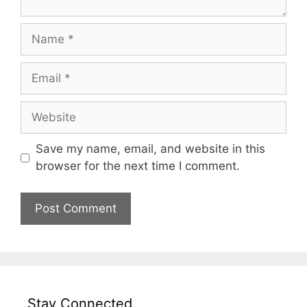
Name
Email
Website
Save my name, email, and website in this
browser for the next time I comment.
Stay Connected