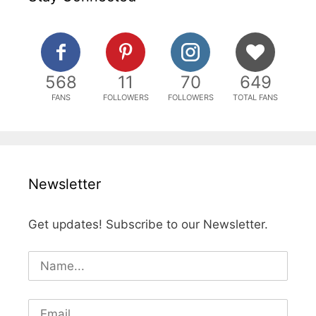
568
11
70
649
FANS
FOLLOWERS
FOLLOWERS
TOTAL FANS
Newsletter
Get updates! Subscribe to our Newsletter.