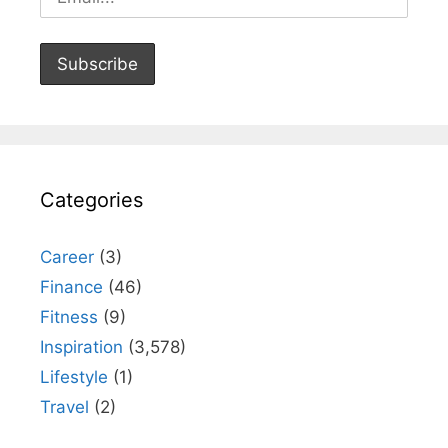
Categories
Career
(3)
Finance
(46)
Fitness
(9)
Inspiration
(3,578)
Lifestyle
(1)
Travel
(2)