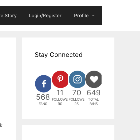
e Story
Login/Register
Profile
Stay Connected
11
70
649
568
FOLLOWE
FOLLOWE
TOTAL
FANS
RS
RS
FANS
k