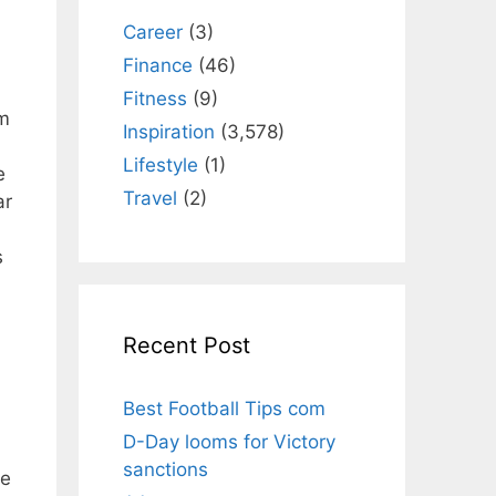
Career
(3)
Finance
(46)
Fitness
(9)
em
Inspiration
(3,578)
Lifestyle
(1)
e
Travel
(2)
ar
s
Recent Post
Best Football Tips com
D-Day looms for Victory
sanctions
ue