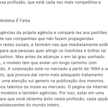
ssa profissão, que está cada vez mais competitiva e
Modelos É Falsa
igências da própria agência e compará-las aos padrões
oste nas companhias que não fazem propagandas
ém redes sociais, e também nas que imediatamente estã
ara que pessoas quer atingir os holofotes e brilhar tal
ashion. Mas antes de alcançar o em tal grau sonhado
as, o modelo tem que andar um longo caminho com
ção. A corporação este no mercado a partir de 1994 e s
ado, que procura dar certo mais adequado tratamento
ir uma atenção sui generis na publicação dos mesmos.
novos talentos da moda ao mercado. O página da internet
e modelos e também agências. Por isso, estar em uma
ara que você obtenha êxito nesta profissão, cada opçã
adolescentes do mundo inteiro.