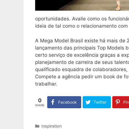
oportunidades. Avalie como os funcioná
ideia de tal como o relacionamento com
A Mega Model Brasil existe há mais de
lançamento das principais Top Models br
certo serviço de excelência graças a e
planejamento de carreira de seus talen
qualificado esquadra de colaboradores,
Compete a agência pedir um book de fo
trabalhar.
0
Facebook
Twitter
Pin
SHARE
Categories
Inspiration