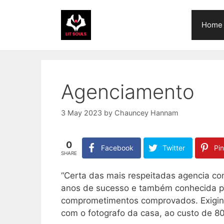
Skip
to
Home
content
Agenciamento
3 May 2023
by
Chauncey Hannam
0
Facebook
Twitter
Pin
SHARE
“Certa das mais respeitadas agencia c
anos de sucesso e também conhecida po
comprometimentos comprovados. Exigin
com o fotografo da casa, ao custo de 80