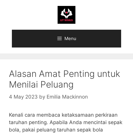
Skip
to
content
Menu
Alasan Amat Penting untuk
Menilai Peluang
4 May 2023
by
Emilia Mackinnon
Kenali cara membaca ketaksamaan perkiraan
taruhan penting. Apabila Anda mencintai sepak
bola, pakai peluang taruhan sepak bola