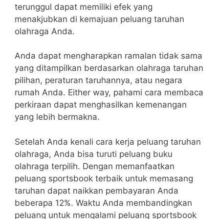
terunggul dapat memiliki efek yang
menakjubkan di kemajuan peluang taruhan
olahraga Anda.
Anda dapat mengharapkan ramalan tidak sama
yang ditampilkan berdasarkan olahraga taruhan
pilihan, peraturan taruhannya, atau negara
rumah Anda. Either way, pahami cara membaca
perkiraan dapat menghasilkan kemenangan
yang lebih bermakna.
Setelah Anda kenali cara kerja peluang taruhan
olahraga, Anda bisa turuti peluang buku
olahraga terpilih. Dengan memanfaatkan
peluang sportsbook terbaik untuk memasang
taruhan dapat naikkan pembayaran Anda
beberapa 12%. Waktu Anda membandingkan
peluang untuk mengalami peluang sportsbook