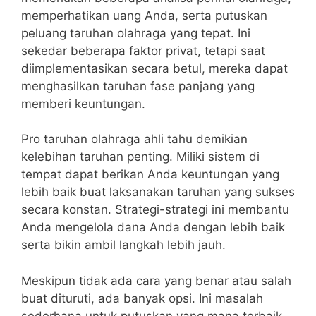
memperhatikan uang Anda, serta putuskan
peluang taruhan olahraga yang tepat. Ini
sekedar beberapa faktor privat, tetapi saat
diimplementasikan secara betul, mereka dapat
menghasilkan taruhan fase panjang yang
memberi keuntungan.
Pro taruhan olahraga ahli tahu demikian
kelebihan taruhan penting. Miliki sistem di
tempat dapat berikan Anda keuntungan yang
lebih baik buat laksanakan taruhan yang sukses
secara konstan. Strategi-strategi ini membantu
Anda mengelola dana Anda dengan lebih baik
serta bikin ambil langkah lebih jauh.
Meskipun tidak ada cara yang benar atau salah
buat dituruti, ada banyak opsi. Ini masalah
sederhana untuk putuskan yang mana terbaik