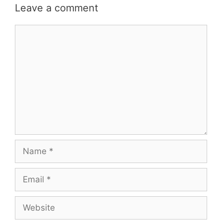
Leave a comment
Comment
Name
Email
Website