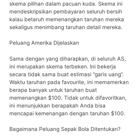
skema pilihan dalam pacuan kuda. Skema ini
mendeskripsikan pembayaran seluruh bersih
kalau betaruh memenangkan taruhan mereka
sekaligus menimbang taruhan detail mereka.
Peluang Amerika Dijelaskan
Sama dengan yang diharapkan, di seluruh AS,
ini merupakan skema terbeken. Ini bekerja
secara tidak sama buat estimasi “garis uang”.
Waktu taruhan pada favourite, ini memamerkan
berapa banyak untuk taruhan buat
memenangkan $100. Tidak untuk difavoritkan,
ini menunjukkan berapakah Anda bisa
mencapai kemenangan dengan taruhan $100.
Bagaimana Peluang Sepak Bola Ditentukan?