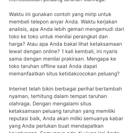
Waktu ini gunakan contoh yang mirip untuk
membeli telepon anyar Anda. Waktu kerjakan
analisis, apa Anda lebih gemari mengemudi dari
toko ke toko untuk menilai perangkat dan
harga? Atau apa Anda bakal lihat ketaksamaan
lewat dengan online? 1 kali kembali, ini nyaris
sama dengan menilai prakiraan. Mengapa ke
toko taruhan offline saat Anda dapat
memanfaatkan situs ketidakcocokan peluang?
Internet telah bikin berbagai perihal bertambah
nyaman, terhitung dalam tempat taruhan
olahraga. Dengan mengalami situs
ketaksamaan peluang taruhan yang memiliki
reputasi baik, Anda akan miliki semuanya kabar
yang Anda perlukan buat mendapatkan