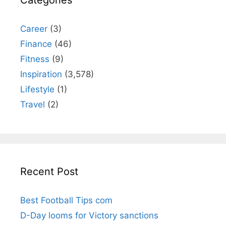
Career
(3)
Finance
(46)
Fitness
(9)
Inspiration
(3,578)
Lifestyle
(1)
Travel
(2)
Recent Post
Best Football Tips com
D-Day looms for Victory sanctions