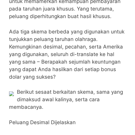
untuk memamerkan kemampuan pembayaran
pada taruhan juara khusus. Yang terutama,
peluang diperhitungkan buat hasil khusus.
Ada tiga skema berbeda yang digunakan untuk
tunjukkan peluang taruhan olahraga.
Kemungkinan desimal, pecahan, serta Amerika
yang digunakan, seluruh di-translate ke hal
yang sama – Berapakah sejumlah keuntungan
yang dapat Anda hasilkan dari setiap bonus
dolar yang sukses?
Berikut sesaat berkaitan skema, sama yang
dimaksud awal kalinya, serta cara
membacanya.
Peluang Desimal Dijelaskan