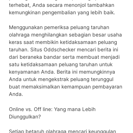
terhebat, Anda secara menonjol tambahkan
kemungkinan pengembalian yang lebih baik.
Menggunakan pemeriksa peluang taruhan
olahraga menghilangkan sebagian besar usaha
keras saat membikin ketidaksamaan peluang
taruhan. Situs Oddschecker mencari berita ini
dari beraneka bandar serta membuat menjadi
satu ketidaksamaan peluang taruhan untuk
kenyamanan Anda. Berita ini memungkinnya
Anda untuk mengekstrak peluang terunggul
buat memaksimalkan kemampuan pembayaran
Anda.
Online vs. Off line: Yang mana Lebih
Diunggulkan?
Setiap betaruh olahraga mencari keunggulan