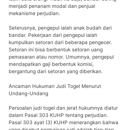
menjadi penanam modal dan penjual
mekanisme perjudian.
Seterusnya, pengepul ialah anak budah dari
bandar. Pekerjaan dari pengepul ialah
kumpulkan setoran dari beberapa pengecer.
Setoran ini bisa berbentuk setoran uang
pemasaran atau nomor. Umumnya, pengepul
mendapatkan gaji berbentuk komisi,
bergantung dari setoran yang diberikan.
Ancaman Hukuman Judi Togel Menurut
Undang-Undang
Persoalan judi togel dan jerat hukumnya diatur
dalam Pasal 303 KUHP tentang perjudian.
Pasal 303 ayat (3) KUHP menerangkan bahwa
yang disebut permainan judi adalah tiap-tiap