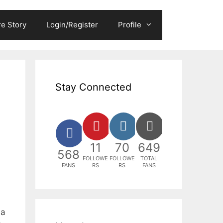
e Story
Login/Register
Profile
Stay Connected
11
70
649
568
FOLLOWE
FOLLOWE
TOTAL
FANS
RS
RS
FANS
ia