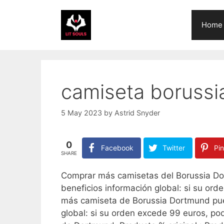
Skip
to
Home
content
camiseta boruss
5 May 2023
by
Astrid Snyder
0
Facebook
Twitter
Pin
SHARE
Comprar más camisetas del Borussia Dor
beneficios información global: si su or
más camiseta de Borussia Dortmund pued
global: si su orden excede 99 euros, pod