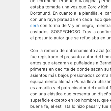
de Dortmund. Producto % original ¡ Prod
estaba tomada una vez que Zorc y Kehl y
Dortmund. En cuanto a la plantilla, el 
con una raya plateada en cada lado que
será
con forma de V y en negro, mientra
costados. SOSPECHOSO. Tras la confirma
el presunto autor que se refugiaba en u
Con la remera de entrenamiento azul (col
fue registrado el presunto autor del ho
antes que atacaran a puñaladas a Bernd
primeras en decirte de dónde sacan su f
asientos más bajos presionados contra la
equipamiento alemán Puma lleva utiliza
es amarillo y el patrocinador del maillo
con una elástica que presenta un diseño
superficie excepto en los hombres, que
buena fe, el estilista lo hizo pasar y fue