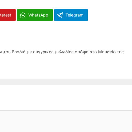
terest
WhatsApp
Telegram
νητου Βραδιά με ουγγρικές μελωδίες απόψε στο Μουσείο της