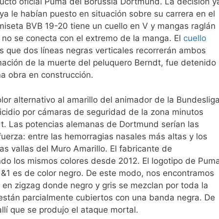
ucto oficial Puma del Borussia Dortmund. La decisión y
a le habían puesto en situación sobre su carrera en el
camiseta BVB 19-20 tiene un cuello en V y mangas raglán
 no se conecta con el extremo de la manga. El
cuello
s que dos líneas negras verticales recorrerán ambos
ción de la muerte del peluquero Berndt, fue detenido
na obra en construcción.
or alternativo al amarillo del animador de la Bundesliga
micidio por cámaras de seguridad de la zona minutos
t. Las potencias alemanas de Dortmund serían las
uerza: entre las hemorragias nasales más altas y los
s vallas del Muro Amarillo. El fabricante de
ndo los mismos colores desde 2012. El logotipo de Pum
t 1&1 es de color negro. De este modo, nos encontramos
 en zigzag donde negro y gris se mezclan por toda la
 están parcialmente cubiertos con una banda negra. De
 allí que se produjo el ataque mortal.