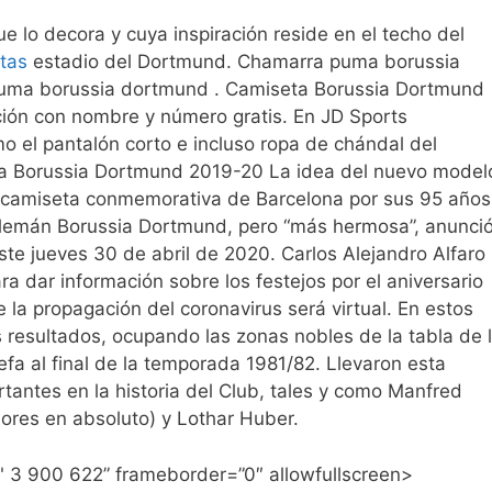
 lo decora y cuya inspiración reside en el techo del
tas
estadio del Dortmund. Chamarra puma borussia
puma borussia dortmund . Camiseta Borussia Dortmund
ción con nombre y número gratis. En JD Sports
mo el pantalón corto e incluso ropa de chándal del
va Borussia Dortmund 2019-20 La idea del nuevo model
La camiseta conmemorativa de Barcelona por sus 95 años
 alemán Borussia Dortmund, pero “más hermosa”, anunci
ste jueves 30 de abril de 2020. Carlos Alejandro Alfaro
 dar información sobre los festejos por el aniversario
la propagación del coronavirus será virtual. En estos
resultados, ocupando las zonas nobles de la tabla de 
fa al final de la temporada 1981/82. Llevaron esta
rtantes en la historia del Club, tales y como Manfred
ores en absoluto) y Lothar Huber.
="
3 900 622
” frameborder=”0″ allowfullscreen>