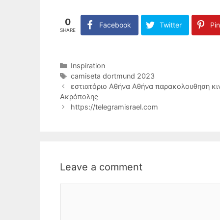
0
Facebook
Twitter
Pin
SHARE
Categories
Inspiration
Tags
camiseta dortmund 2023
εστιατόριο Αθήνα Αθήνα παρακολουθηση κι
Ακρόπολης
https://telegramisrael.com
Leave a comment
Comment