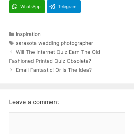
WhatsApp
Telegram
Categories
Inspiration
Tags
sarasota wedding photographer
Will The Internet Quiz Earn The Old
Fashioned Printed Quiz Obsolete?
Email Fantastic! Or Is The Idea?
Leave a comment
Comment