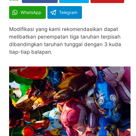
WhatsApp
Telegram
Modifikasi yang kami rekomendasikan dapat
melibatkan penempatan tiga taruhan terpisah
dibandingkan taruhan tunggal dengan 3 kuda
tiap-tiap balapan.