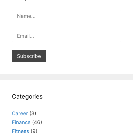
Categories
Career
(3)
Finance
(46)
Fitness
(9)