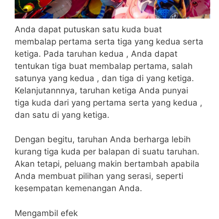
Anda dapat putuskan satu kuda buat
membalap pertama serta tiga yang kedua serta
ketiga. Pada taruhan kedua , Anda dapat
tentukan tiga buat membalap pertama, salah
satunya yang kedua , dan tiga di yang ketiga.
Kelanjutannnya, taruhan ketiga Anda punyai
tiga kuda dari yang pertama serta yang kedua ,
dan satu di yang ketiga.
Dengan begitu, taruhan Anda berharga lebih
kurang tiga kuda per balapan di suatu taruhan.
Akan tetapi, peluang makin bertambah apabila
Anda membuat pilihan yang serasi, seperti
kesempatan kemenangan Anda.
Mengambil efek