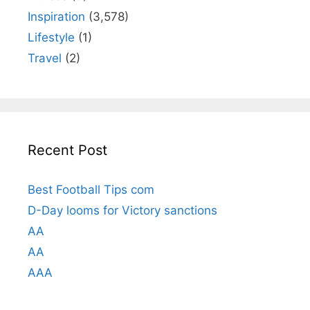
Inspiration
(3,578)
Lifestyle
(1)
Travel
(2)
Recent Post
Best Football Tips com
D-Day looms for Victory sanctions
AA
AA
AAA