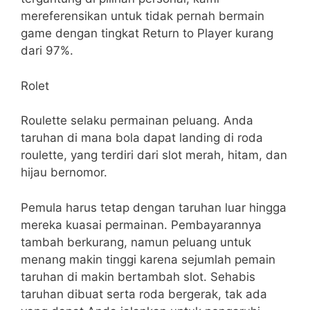
mereferensikan untuk tidak pernah bermain
game dengan tingkat Return to Player kurang
dari 97%.
Rolet
Roulette selaku permainan peluang. Anda
taruhan di mana bola dapat landing di roda
roulette, yang terdiri dari slot merah, hitam, dan
hijau bernomor.
Pemula harus tetap dengan taruhan luar hingga
mereka kuasai permainan. Pembayarannya
tambah berkurang, namun peluang untuk
menang makin tinggi karena sejumlah pemain
taruhan di makin bertambah slot. Sehabis
taruhan dibuat serta roda bergerak, tak ada