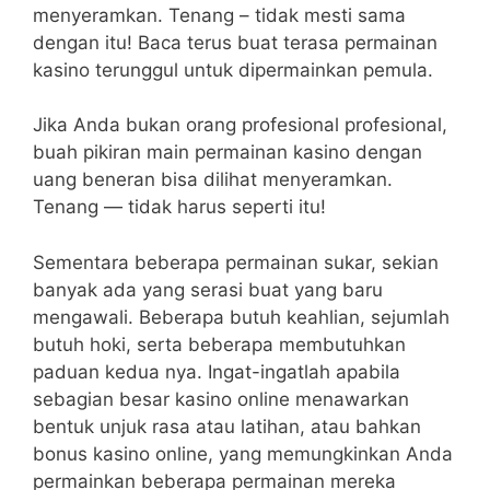
menyeramkan. Tenang – tidak mesti sama
dengan itu! Baca terus buat terasa permainan
kasino terunggul untuk dipermainkan pemula.
Jika Anda bukan orang profesional profesional,
buah pikiran main permainan kasino dengan
uang beneran bisa dilihat menyeramkan.
Tenang — tidak harus seperti itu!
Sementara beberapa permainan sukar, sekian
banyak ada yang serasi buat yang baru
mengawali. Beberapa butuh keahlian, sejumlah
butuh hoki, serta beberapa membutuhkan
paduan kedua nya. Ingat-ingatlah apabila
sebagian besar kasino online menawarkan
bentuk unjuk rasa atau latihan, atau bahkan
bonus kasino online, yang memungkinkan Anda
permainkan beberapa permainan mereka