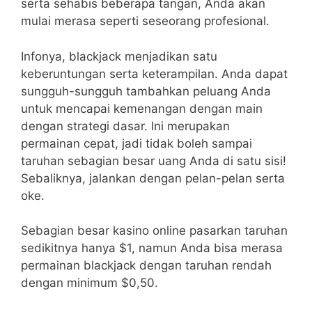
serta sehabis beberapa tangan, Anda akan
mulai merasa seperti seseorang profesional.
Infonya, blackjack menjadikan satu
keberuntungan serta keterampilan. Anda dapat
sungguh-sungguh tambahkan peluang Anda
untuk mencapai kemenangan dengan main
dengan strategi dasar. Ini merupakan
permainan cepat, jadi tidak boleh sampai
taruhan sebagian besar uang Anda di satu sisi!
Sebaliknya, jalankan dengan pelan-pelan serta
oke.
Sebagian besar kasino online pasarkan taruhan
sedikitnya hanya $1, namun Anda bisa merasa
permainan blackjack dengan taruhan rendah
dengan minimum $0,50.