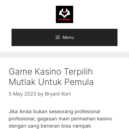
Skip
to
content
Menu
Game Kasino Terpilih
Mutlak Untuk Pemula
5 May 2023
by
Bryant Kort
Jika Anda bukan seseorang profesional
profesional, gagasan main permainan kasino
dengan uang beneran bisa nampak