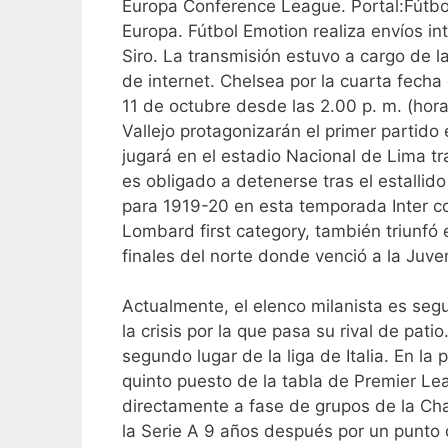
Europa Conference League. Portal:Fútbo
Europa. Fútbol Emotion realiza envíos in
Siro. La transmisión estuvo a cargo de l
de internet. Chelsea por la cuarta fech
11 de octubre desde las 2.00 p. m. (hor
Vallejo protagonizarán el primer partido
jugará en el estadio Nacional de Lima t
es obligado a detenerse tras el estallid
para 1919-20 en esta temporada Inter c
Lombard first category, también triunfó e
finales del norte donde venció a la Juven
Actualmente, el elenco milanista es seg
la crisis por la que pasa su rival de pati
segundo lugar de la liga de Italia. En l
quinto puesto de la tabla de Premier Le
directamente a fase de grupos de la Ch
la Serie A 9 años después por un punto 