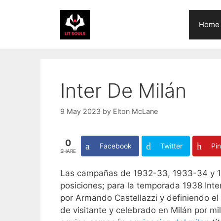
Skip
to
Home
content
Inter De Milán
9 May 2023
by
Elton McLane
0
Facebook
Twitter
Pin
SHARE
Las campañas de 1932-33, 1933-34 y 193
posiciones; para la temporada 1938 Inter
por Armando Castellazzi y definiendo el t
de visitante y celebrado en Milán por mi