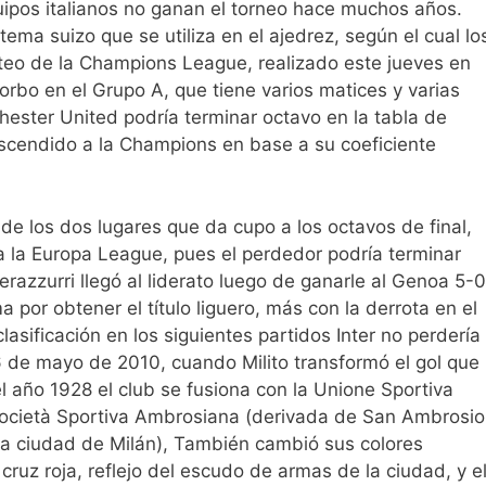
uipos italianos no ganan el torneo hace muchos años.
ema suizo que se utiliza en el ajedrez, según el cual lo
orteo de la Champions League, realizado este jueves en
rbo en el Grupo A, que tiene varios matices y varias
hester United podría terminar octavo en la tabla de
ascendido a la Champions en base a su coeficiente
de los dos lugares que da cupo a los octavos de final,
 a la Europa League, pues el perdedor podría terminar
razzurri llegó al liderato luego de ganarle al Genoa 5-0
por obtener el título liguero, más con la derrota en el
asificación en los siguientes partidos Inter no perdería
 de mayo de 2010, cuando Milito transformó el gol que
 el año 1928 el club se fusiona con la Unione Sportiva
ocietà Sportiva Ambrosiana (derivada de San Ambrosio
 la ciudad de Milán), También cambió sus colores
ruz roja, reflejo del escudo de armas de la ciudad, y e