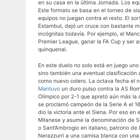
en su casa en la última Jornada. Los eq
Este formato se basa en el torneo de sist
equipos no juegan contra el resto. El s
Estambul, dejó un cruce con bastante mo
incógnitas todavía. Por ejemplo, el Manc
Premier League, ganar la FA Cup y ser 
quinquenal.
En este duelo no solo está en juego uno 
sino también una eventual clasificación
como nuevo colero. La octava fecha el ne
Mantuvo
un duro pulso contra la AS Roma 
Olímpico por 2-1 que apretó aún más la cl
se proclamó campeón de la Serie A el 16
dio la victoria ante el Siena. Por eso en
Milanese y asume la denominación de S
o Sant’Ambrogio en italiano, patrono de
Nerazzurri a una camisa blanca con una c