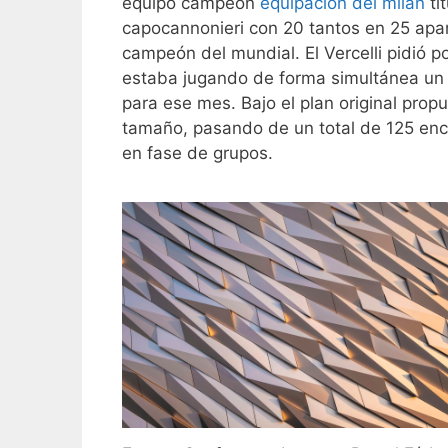
equipo campeón
equipacion del milan
tí
capocannonieri con 20 tantos en 25 apar
campeón del mundial. El Vercelli pidió po
estaba jugando de forma simultánea un t
para ese mes. Bajo el plan original prop
tamaño, pasando de un total de 125 enc
en fase de grupos.