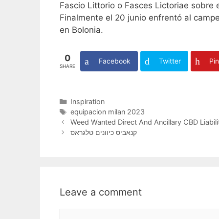
Fascio Littorio o Fasces Lictoriae sobre e
Finalmente el 20 junio enfrentó al campeó
en Bolonia.
0
Facebook
Twitter
Pin
SHARE
Categories
Inspiration
Tags
equipacion milan 2023
Weed Wanted Direct And Ancillary CBD Liabil
קנאביס כיוונים טלגראס
Leave a comment
Comment