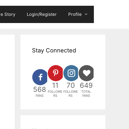
e Story
Login/Register
Profile
Stay Connected
11
70
649
568
FOLLOWE
FOLLOWE
TOTAL
FANS
RS
RS
FANS