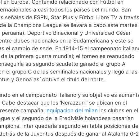
l en Europa. Contenido relacionado con Fútbol en
ternacionales a casi todos los países del mundo. San
as señales de ESPN, Star Plus y Fútbol Libre TV a travé
a de la Champions League se llevará a cabo este martes
a peruana). Deportivo Binacional y Universidad César
 entre clubes nacionales en la Sudamericana y este se
ras el cambio de sede. En 1914-15 el campeonato italian
o de la primera guerra mundial; el torneo es reanudado
onseguiría su segundo scudetto ganado el grupo A
n el grupo C de las semifinales nacionales y llegó a las
tus y Genoa así obtuvo el título del norte.
undo en el campeonato italiano y su objetivo es aument
o. Cabe destacar que los ‘Nerazzurri’ se ubican en el
a presente campaña,
equipacion del milan
los clubes en el
ague y el segundo de la Eredivisie holandesa pasarían
ampions. Inter quedaría segundo en tabla posiciones de
detrás de la Juventus después de ganar al Atalanta 0-2