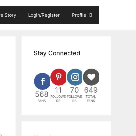
e Story
Login/Register
Profile
Stay Connected
11
70
649
568
FOLLOWE
FOLLOWE
TOTAL
FANS
RS
RS
FANS
n