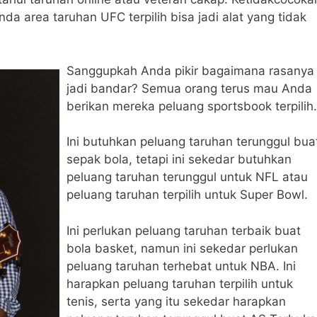
 area taruhan UFC terpilih bisa jadi alat yang tidak
Sanggupkah Anda pikir bagaimana rasanya
jadi bandar? Semua orang terus mau Anda
berikan mereka peluang sportsbook terpilih.
Ini butuhkan peluang taruhan terunggul bua
sepak bola, tetapi ini sekedar butuhkan
peluang taruhan terunggul untuk NFL atau
peluang taruhan terpilih untuk Super Bowl.
Ini perlukan peluang taruhan terbaik buat
bola basket, namun ini sekedar perlukan
peluang taruhan terhebat untuk NBA. Ini
harapkan peluang taruhan terpilih untuk
tenis, serta yang itu sekedar harapkan