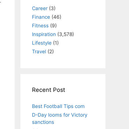
.
Career
(3)
Finance
(46)
Fitness
(9)
Inspiration
(3,578)
Lifestyle
(1)
Travel
(2)
Recent Post
Best Football Tips com
D-Day looms for Victory
sanctions