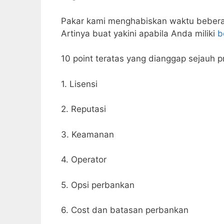
Pakar kami menghabiskan waktu beberapa
Artinya buat yakini apabila Anda miliki
b
10 point teratas yang dianggap sejauh 
1. Lisensi
2. Reputasi
3. Keamanan
4. Operator
5. Opsi perbankan
6. Cost dan batasan perbankan