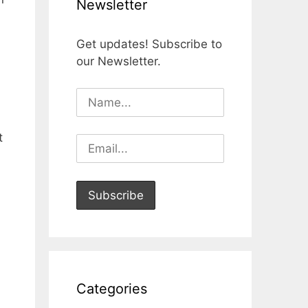
Newsletter
Get updates! Subscribe to
our Newsletter.
t
Categories