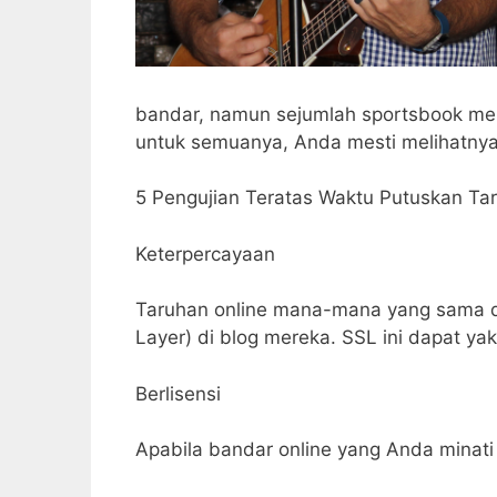
bandar, namun sejumlah sportsbook men
untuk semuanya, Anda mesti melihatnya
5 Pengujian Teratas Waktu Putuskan Ta
Keterpercayaan
Taruhan online mana-mana yang sama d
Layer) di blog mereka. SSL ini dapat y
Berlisensi
Apabila bandar online yang Anda minati t