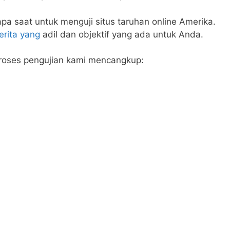
 saat untuk menguji situs taruhan online Amerika.
erita yang
adil dan objektif yang ada untuk Anda.
proses pengujian kami mencangkup: