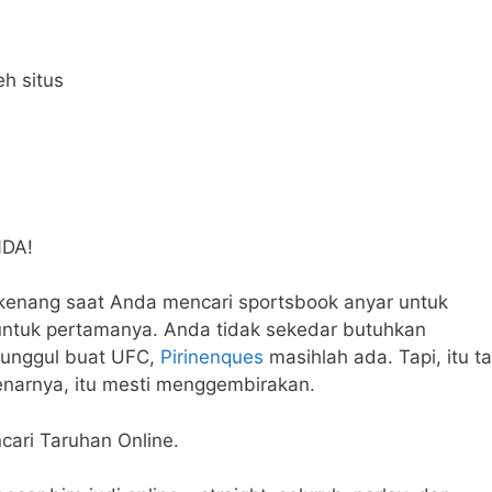
eh situs
NDA!
ikenang saat Anda mencari sportsbook anyar untuk
 untuk pertamanya. Anda tidak sekedar butuhkan
runggul buat UFC,
Pirinenques
masihlah ada. Tapi, itu t
enarnya, itu mesti menggembirakan.
cari Taruhan Online.