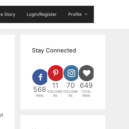
e Story
Login/Register
Profile
Stay Connected
11
70
649
568
FOLLOWE
FOLLOWE
TOTAL
FANS
RS
RS
FANS
ut