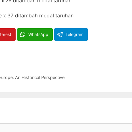
 x 25 ditambah modal taruhan
e x 37 ditambah modal taruhan
terest
WhatsApp
Telegram
urope: An Historical Perspective