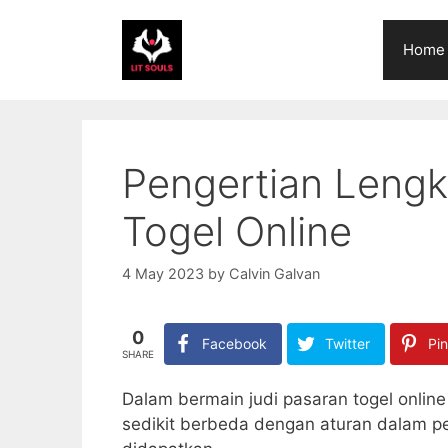
Skip
to
Home
content
Pengertian Lengk
Togel Online
4 May 2023
by
Calvin Galvan
0
Facebook
Twitter
Pin
SHARE
Dalam bermain judi pasaran togel online
sedikit berbeda dengan aturan dalam p