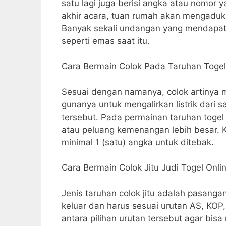
satu lagi juga berisi angka atau nomor
akhir acara, tuan rumah akan mengadu
Banyak sekali undangan yang mendapat
seperti emas saat itu.
Cara Bermain Colok Pada Taruhan Togel
Sesuai dengan namanya, colok artinya m
gunanya untuk mengalirkan listrik dari
tersebut. Pada permainan taruhan togel o
atau peluang kemenangan lebih besar. 
minimal 1 (satu) angka untuk ditebak.
Cara Bermain Colok Jitu Judi Togel Onli
Jenis taruhan colok jitu adalah pasang
keluar dan harus sesuai urutan AS, KO
antara pilihan urutan tersebut agar bis