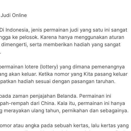
Judi Online
Di Indonesia, jenis permainan judi yang satu ini sangat
hingga ke pelosok. Karena hanya menggunakan aturan
dimengerti, serta memberikan hadiah yang sangat
.
permainan lotere (lottery) yang dimana pemenangnya
ang akan keluar. Ketika nomor yang Kita pasang keluar
apatkan hadiah sesuai dengan pasangan taruhan.
 pada zaman penjajahan Belanda. Permainan ini
ah-rempah dari China. Kala itu, permainan ini hanya
g merayakan ulang tahun, pernikahan dan sebagainya.
mor atau angka pada sebuah kertas, lalu kertas yang