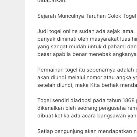
didapatkan.
Sejarah Munculnya Taruhan Colok Togel 
Judi togel online sudah ada sejak lama. 
banyak diminati oleh masyarakat luas 
yang sangat mudah untuk dipahami dan 
besar apabila benar menebak angkanya
Permainan togel itu sebenarnya adalah 
akan diundi melalui nomor atau angka y
setelah diundi, maka Kita berhak mend
Togel sendiri diadopsi pada tahun 1868
dikenalkan oleh seorang pengusaha remp
dibuat ketika ada acara bangsawan yan
Setiap pengunjung akan mendapatkan no