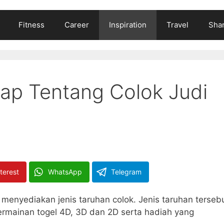
Fitness
Career
Inspiration
Travel
Shar
ap Tentang Colok Judi
terest
WhatsApp
Telegram
 menyediakan jenis taruhan colok. Jenis taruhan terseb
ermainan togel 4D, 3D dan 2D serta hadiah yang