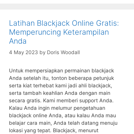
Latihan Blackjack Online Gratis:
Memperuncing Keterampilan
Anda
4 May 2023
by
Doris Woodall
Untuk mempersiapkan permainan blackjack
Anda setelah itu, tonton beberapa petunjuk
serta kiat terhebat kami jadi ahli blackjack,
serta tambah keahlian Anda dengan main
secara gratis. Kami memberi support Anda.
Kalau Anda ingin melumur pengetahuan
blackjack online Anda, atau kalau Anda mau
belajar cara main, Anda telah datang menuju
lokasi yang tepat. Blackjack, menurut