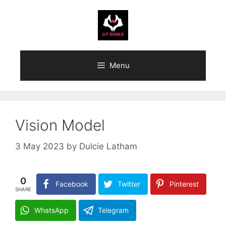
Skip
to
content
Menu
Vision Model
3 May 2023
by
Dulcie Latham
0
Facebook
Twitter
Pinterest
SHARE
WhatsApp
Telegram