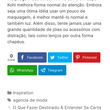
Kohl melhora forma normal do atenção. Embora
seja uma ótima idéia usar um pouco de
maquiagem, é melhor mantê-lo normal e
também luz. Além disso, tente jamais usar uma
grande quantidade de jóias ou acessórios com
distração, tais como lenços por outra forma
chapéus.
0
Facebook
Twitter
Pinterest
SHARE
WhatsApp
Telegram
Categories
Inspiration
Tags
agencia de moda
O Que Fazer Destinado A Entender Se Certa