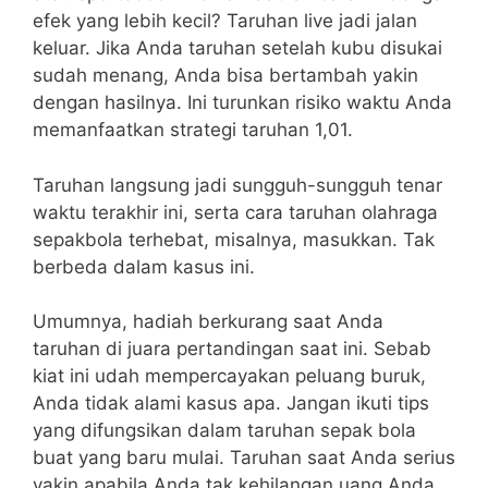
efek yang lebih kecil? Taruhan live jadi jalan
keluar. Jika Anda taruhan setelah kubu disukai
sudah menang, Anda bisa bertambah yakin
dengan hasilnya. Ini turunkan risiko waktu Anda
memanfaatkan strategi taruhan 1,01.
Taruhan langsung jadi sungguh-sungguh tenar
waktu terakhir ini, serta cara taruhan olahraga
sepakbola terhebat, misalnya, masukkan. Tak
berbeda dalam kasus ini.
Umumnya, hadiah berkurang saat Anda
taruhan di juara pertandingan saat ini. Sebab
kiat ini udah mempercayakan peluang buruk,
Anda tidak alami kasus apa. Jangan ikuti tips
yang difungsikan dalam taruhan sepak bola
buat yang baru mulai. Taruhan saat Anda serius
yakin apabila Anda tak kehilangan uang Anda.