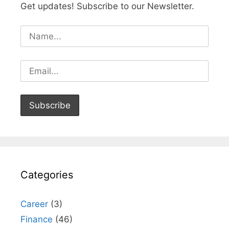
Get updates! Subscribe to our Newsletter.
Categories
Career
(3)
Finance
(46)