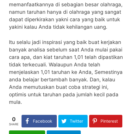
memanfaatkannya di sebagian besar olahraga,
namun taruhan hanya di olahraga yang sangat
dapat diperkirakan yakni cara yang baik untuk
yakini kalau Anda tidak kehilangan uang.
Itu selalu jadi inspirasi yang baik buat kerjakan
banyak analisa sebelum saat Anda mulai pakai
cara apa, dan kiat taruhan 1,01 telah dipastikan
tidak terkecuali. Walaupun Anda telah
menjelaskan 1,01 taruhan ke Anda, Semestinya
anda belajar bertambah banyak. Dan, kalau
Anda memutuskan buat coba strategi ini,
optimis untuk taruhan pada jumlah kecil pada
mula.
0
Facebook
Twitter
Pinterest
SHARE