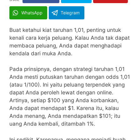
WhatsApp
Telegram
Buat ketahui kiat taruhan 1,01, penting untuk
kenali cara kerja peluang. Kalau Anda tak dapat
membaca peluang, Anda dapat menghadapi
kendala dari muka Anda.
Pada prinsipnya, dengan strategi taruhan 1,01
Anda mesti putuskan taruhan dengan odds 1,01
(atau 1/100). Ini yaitu peluang terpendek yang
dapat Anda peroleh lewat dengan online.
Artinya, setiap $100 yang Anda korbankan,
Anda dapat mendapat $1. Karena itu, kalau
Anda menang, Anda mendapatkan $101; itu
uang Anda kembali, ditambah 1%.
Ini sedikit. Karenanya, mengapa menjadi buah