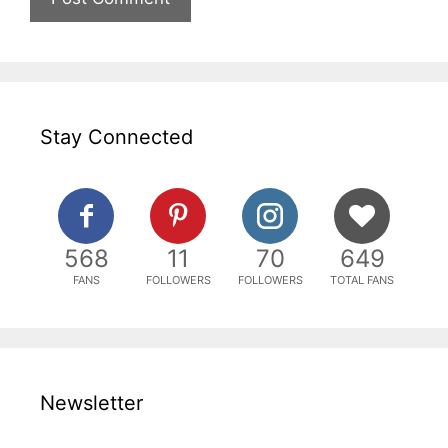
Stay Connected
568
11
70
649
FANS
FOLLOWERS
FOLLOWERS
TOTAL FANS
Newsletter