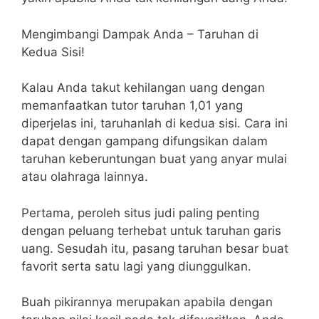
Mengimbangi Dampak Anda – Taruhan di
Kedua Sisi!
Kalau Anda takut kehilangan uang dengan
memanfaatkan tutor taruhan 1,01 yang
diperjelas ini, taruhanlah di kedua sisi. Cara ini
dapat dengan gampang difungsikan dalam
taruhan keberuntungan buat yang anyar mulai
atau olahraga lainnya.
Pertama, peroleh situs judi paling penting
dengan peluang terhebat untuk taruhan garis
uang. Sesudah itu, pasang taruhan besar buat
favorit serta satu lagi yang diunggulkan.
Buah pikirannya merupakan apabila dengan