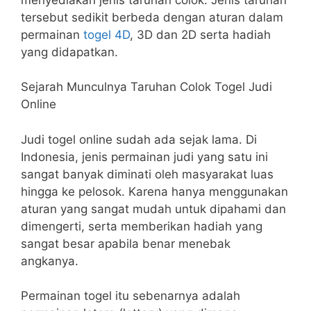
tersebut sedikit berbeda dengan aturan dalam
permainan
togel 4D
, 3D dan 2D serta hadiah
yang didapatkan.
Sejarah Munculnya Taruhan Colok Togel Judi
Online
Judi togel online sudah ada sejak lama. Di
Indonesia, jenis permainan judi yang satu ini
sangat banyak diminati oleh masyarakat luas
hingga ke pelosok. Karena hanya menggunakan
aturan yang sangat mudah untuk dipahami dan
dimengerti, serta memberikan hadiah yang
sangat besar apabila benar menebak
angkanya.
Permainan togel itu sebenarnya adalah