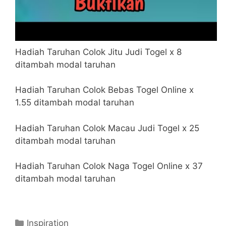
Hadiah Taruhan Colok Jitu Judi Togel x 8
ditambah modal taruhan
Hadiah Taruhan Colok Bebas Togel Online x
1.55 ditambah modal taruhan
Hadiah Taruhan Colok Macau Judi Togel x 25
ditambah modal taruhan
Hadiah Taruhan Colok Naga Togel Online x 37
ditambah modal taruhan
Categories
Inspiration