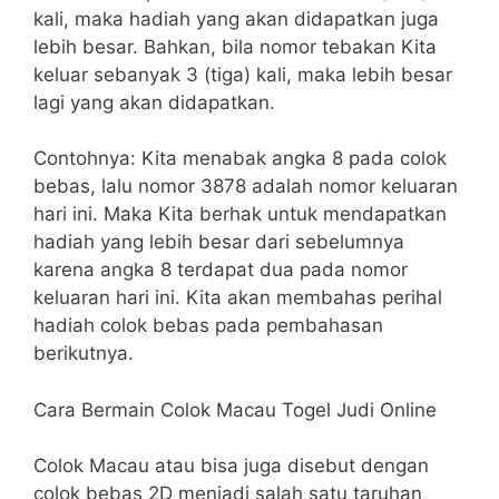
kali, maka hadiah yang akan didapatkan juga
lebih besar. Bahkan, bila nomor tebakan Kita
keluar sebanyak 3 (tiga) kali, maka lebih besar
lagi yang akan didapatkan.
Contohnya: Kita menabak angka 8 pada colok
bebas, lalu nomor 3878 adalah nomor keluaran
hari ini. Maka Kita berhak untuk mendapatkan
hadiah yang lebih besar dari sebelumnya
karena angka 8 terdapat dua pada nomor
keluaran hari ini. Kita akan membahas perihal
hadiah colok bebas pada pembahasan
berikutnya.
Cara Bermain Colok Macau Togel Judi Online
Colok Macau atau bisa juga disebut dengan
colok bebas 2D menjadi salah satu taruhan