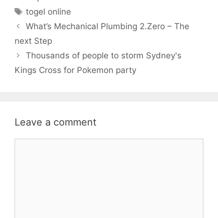
Tags
togel online
What’s Mechanical Plumbing 2.Zero – The
next Step
Thousands of people to storm Sydney's
Kings Cross for Pokemon party
Leave a comment
Comment